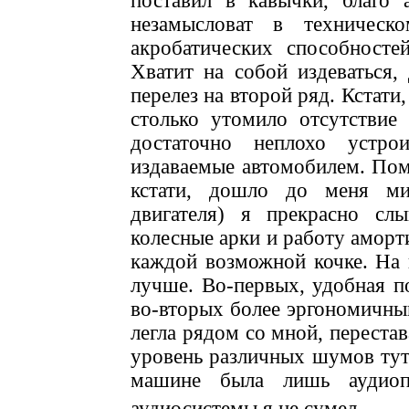
поставил в кавычки, благо 
незамысловат в техническ
акробатических способносте
Хватит на собой издеваться,
перелез на второй ряд. Кстати
столько утомило отсутствие
достаточно неплохо устро
издаваемые автомобилем. Поми
кстати, дошло до меня ми
двигателя) я прекрасно сл
колесные арки и работу аморт
каждой возможной кочке. На 
лучше. Во-первых, удобная п
во-вторых более эргономичный
легла рядом со мной, перестав
уровень различных шумов тут 
машине была лишь аудиопо
аудиосистемы я не сумел.