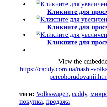
Кликните для прос
Кликните для прос
Кликните для прос
View the embedded
https://caddy.com.ua/nashi-volk
pereoborudovanii.ht
теги:
Volkswagen
,
caddy
,
микро
покупка
,
продажа