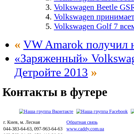
Volkswagen Beetle GS
Volkswagen принимает 
Volkswagen Golf 7 вс
«
VW Amarok получил н
«Заряженный» Volkswage
»
Детройте 2013
Контакты
в
футере
г. Киев, м. Лесная
Обратная связь
044-383-64-63, 097-963-64-63
www.caddy.com.ua