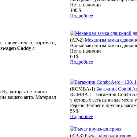
Нет в наличии
100 $
Подробнее
(
AP-2
)
Механизм замка сдвижн
, заднее стекло, форточки,
Новый механизм замка сдвижн
kswagen Caddy
с
Нет в наличии
60 $
Подробнее
(
RCMBA-1
)
Багажник Combi Aer
dy, которая не только
RCMBA-1 - Багажник Combi Aer
оне вашего авто. Материал
у которых есть штатные места 
Pegeout Partner и другие). Бага
55 $
Подробнее
(
AP-3
)
Рычаг круиз-контроля