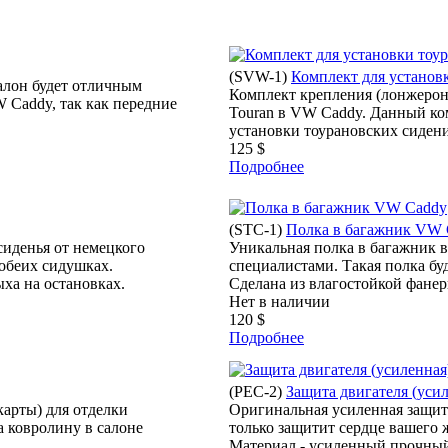
(
SVW-1
)
Комплект для установ
алон будет отличным
Комплект крепления (лонжерон
 Caddy, так как передние
Touran в VW Caddy. Данный ко
установки тоурановских сидений
125 $
Подробнее
(
STC-1
)
Полка в багажник VW 
иденья от немецкого
Уникальная полка в багажник 
 обеих сидушках.
специалистами. Такая полка бу
ха на остановках.
Сделана из влагостойкой фанеры
Нет в наличии
120 $
Подробнее
(
PEC-2
)
Защита двигателя (усил
карты) для отделки
Оригинальная усиленная защита
а ковролину в салоне
только защитит сердце вашего ж
Материал - усиленный прочный 