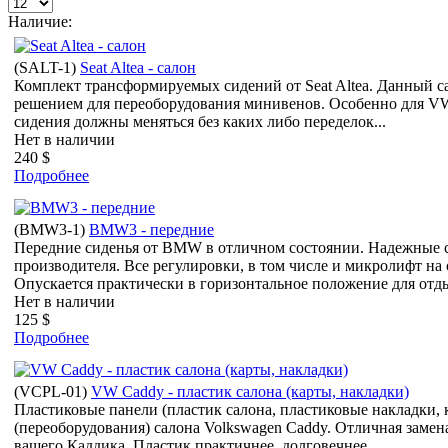
Наличие:
(
SALT-1
)
Seat Altea - салон
Комплект трансформируемых сидений от Seat Altea. Данный с
решением для переоборудования минивенов. Особенно для VW
сидения должны меняться без каких либо переделок...
Нет в наличии
240 $
Подробнее
(
BMW3-1
)
BMW3 - передние
Передние сиденья от BMW в отличном состоянии. Надежные с
производителя. Все регулировки, в том числе и микролифт на
Опускается практически в горизонтальное положение для отды
Нет в наличии
125 $
Подробнее
(
VCPL-01
)
VW Caddy - пластик салона (карты, накладки)
Пластиковые панели (пластик салона, пластиковые накладки, 
(переоборудования) салона Volkswagen Caddy. Отличная замен
вашего Каддика. Пластик практичнее, долговечнее...