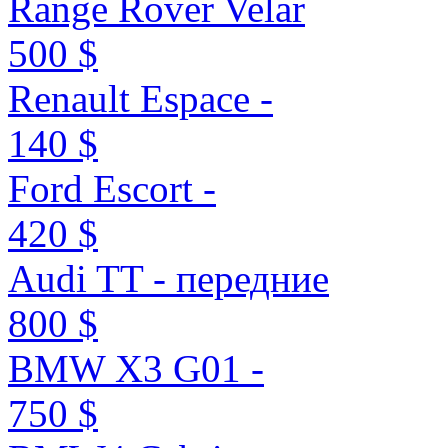
Range Rover Velar
500 $
Renault Espace -
140 $
Ford Escort -
420 $
Audi TT - передние
800 $
BMW X3 G01 -
750 $