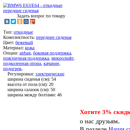
Задать вопрос по товару
Тип
:
откидные
Комплектность
:
передние сиденья
Цвет
:
бежевый
Материал
:
кожа
Опции
:
airbag
,
боковая поддержка
,
поясничная поддержка
,
микролифт
,
подколенная опора
,
качание
,
подогрев
,
Регулировки
:
электрические
ширина сиденья (см)
:
54
высота от пола (см)
:
20
ширина салазок (см)
:
50
ширина между болтами
:
46
Хотите 3% скид
.
о нас друзьям
В разделе
Наши с