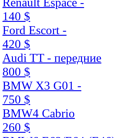
Renault Espace -
140 $
Ford Escort -
420 $
Audi TT - передние
800 $
BMW X3 G01 -
750 $
BMW4 Cabrio
260 $