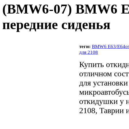
(
BMW6-07
) BMW6 E
передние сиденья
теги:
BMW6 E63/E64
о
для 2108
Купить откид
отличном сост
для установки
микроавтобусы
откидушки у н
2108, Таврии и