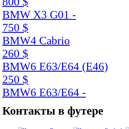
800 $
BMW X3 G01 -
750 $
BMW4 Cabrio
260 $
BMW6 E63/E64 (E46)
250 $
BMW6 E63/E64 -
Контакты
в
футере