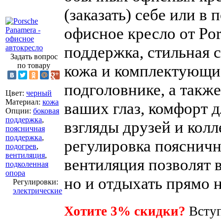
(заказать) себе или в
офисное кресло от Po
поддержка, стильная 
Задать вопрос
по товару
кожа и комплектующи
подголовнике, а также
Цвет
:
черный
Материал
:
кожа
ваших глаз, комфорт 
Опции
:
боковая
поддержка
,
взгляды друзей и колл
поясничная
поддержка
,
регулировка поясничн
подогрев
,
вентиляция
,
вентиляция позволят в
подколенная
опора
но и отдыхать прямо н
Регулировки
:
электрические
Хотите 3% скидки?
Вступ