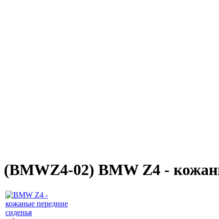
(
BMWZ4-02
) BMW Z4 - кожан