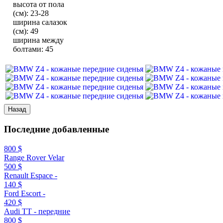
высота от пола
(см)
:
23-28
ширина салазок
(см)
:
49
ширина между
болтами
:
45
Последние
добавленные
800 $
Range Rover Velar
500 $
Renault Espace -
140 $
Ford Escort -
420 $
Audi TT - передние
800 $