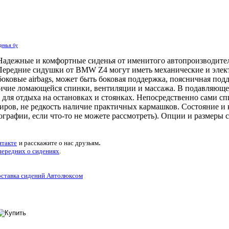
денья бу
адежные и комфортные сиденья от именитого автопроизводител
. Передние сидушки от BMW Z4 могут иметь механические и элек
оковые airbags, может быть боковая поддержка, поясничная подд
личие ломающейся спинки, вентиляции и массажа. В подавляюще
для отдыха на остановках и стоянках. Непосредственно сами сп
жиров, не редкость наличие практичных кармашков. Состояние и
графии, если что-то не можете рассмотреть). Опции и размеры 
.
нтакте
и расскажите о нас друзьям
передних
о сидениях
.