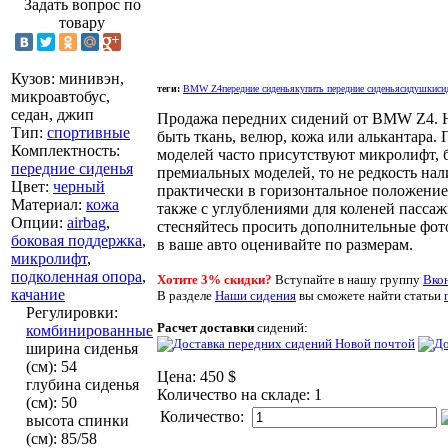
Задать вопрос по
товару
Кузов
:
минивэн,
теги:
BMW Z4
передние сиденья
купить передние сиденья
сидушки
си
микроавтобус,
седан, джип
Продажа передних сидений от BMW Z4. Н
Тип
:
спортивные
быть ткань, велюр, кожа или алькантара
Комплектность
:
моделей часто присутствуют микролифт, б
передние сиденья
премиальных моделей, то не редкость на
Цвет
:
черный
практически в горизонтальное положение 
Материал
:
кожа
также с углублениями для коленей пасса
Опции
:
airbag
,
стесняйтесь просить дополнительные фото
боковая поддержка
,
в ваше авто оценивайте по размерам.
микролифт
,
подколенная опора
,
Хотите 3% скидки?
Вступайте в нашу группу
Вко
качание
В разделе
Наши сидения
вы сможете найти
статьи
Регулировки
:
Расчет доставки
сидений:
комбинированные
ширина сиденья
(см)
:
54
Цена:
450 $
глубина сиденья
Количество на складе:
1
(см)
:
50
Количество:
высота спинки
(см)
:
85/58