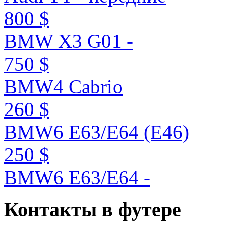
800 $
BMW X3 G01 -
750 $
BMW4 Cabrio
260 $
BMW6 E63/E64 (E46)
250 $
BMW6 E63/E64 -
Контакты
в
футере