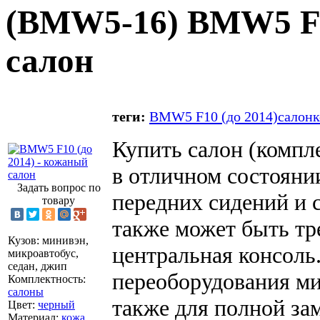
(
BMW5-16
) BMW5 F1
салон
теги:
BMW5 F10 (до 2014)
салон
к
Купить салон (компл
в отличном состояни
Задать вопрос по
передних сидений и с
товару
также может быть тр
Кузов
:
минивэн,
центральная консоль
микроавтобус,
седан, джип
переоборудования ми
Комплектность
:
салоны
также для полной за
Цвет
:
черный
Материал
:
кожа