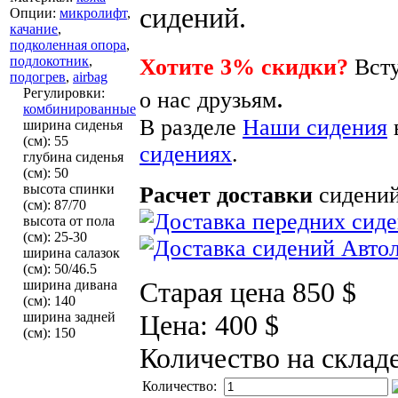
сидений.
Опции
:
микролифт
,
качание
,
подколенная опора
,
подлокотник
,
Хотите 3% скидки?
Всту
подогрев
,
airbag
.
Регулировки
:
о нас друзьям
комбинированные
В разделе
Наши сидения
ширина сиденья
(см)
:
55
сидениях
.
глубина сиденья
(см)
:
50
высота спинки
Расчет доставки
сидений
(см)
:
87/70
высота от пола
(см)
:
25-30
ширина салазок
(см)
:
50/46.5
Старая цена
850 $
ширина дивана
(см)
:
140
ширина задней
Цена:
400 $
(см)
:
150
Количество на склад
Количество: