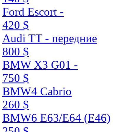
Ford Escort -
420 $
Audi TT - передние
800 $
BMW X3 G01 -
750 $
BMW4 Cabrio
260 $
BMW6 E63/E64 (E46)
250 $