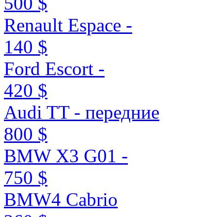
500 $
Renault Espace -
140 $
Ford Escort -
420 $
Audi TT - передние
800 $
BMW X3 G01 -
750 $
BMW4 Cabrio