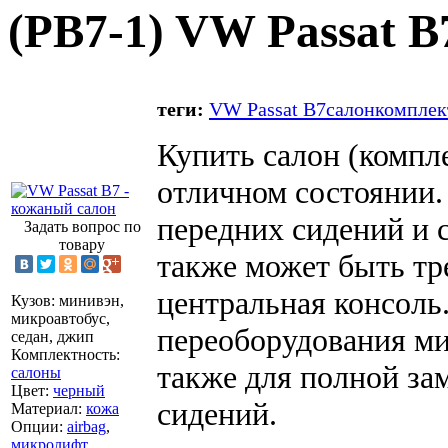
(
PB7-1
) VW Passat B
теги:
VW Passat B7
салон
комплек
Купить салон (компле
отличном состоянии.
передних сидений и с
Задать вопрос по
товару
также может быть тр
центральная консоль
Кузов
:
минивэн,
микроавтобус,
переоборудования ми
седан, джип
Комплектность
:
также для полной за
салоны
Цвет
:
черный
сидений.
Материал
:
кожа
Опции
:
airbag
,
микролифт