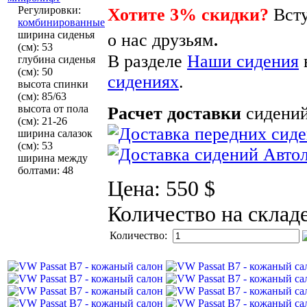
Регулировки
:
Хотите 3% скидки?
Всту
комбинированные
.
ширина сиденья
о нас друзьям
(см)
:
53
В разделе
Наши сидения
глубина сиденья
(см)
:
50
сидениях
.
высота спинки
(см)
:
85/63
высота от пола
Расчет доставки
сидений
(см)
:
21-26
ширина салазок
(см)
:
53
ширина между
болтами
:
48
Цена:
550 $
Количество на склад
Количество: