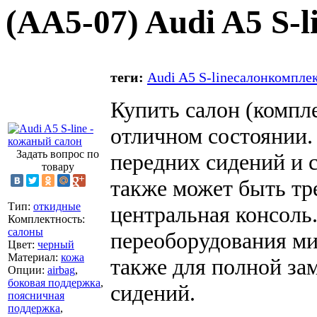
(
AA5-07
) Audi A5 S-
теги:
Audi A5 S-line
салон
компле
Купить салон (компле
отличном состоянии.
Задать вопрос по
передних сидений и с
товару
также может быть тр
Тип
:
откидные
центральная консоль
Комплектность
:
салоны
переоборудования ми
Цвет
:
черный
Материал
:
кожа
также для полной за
Опции
:
airbag
,
боковая поддержка
,
сидений.
поясничная
поддержка
,