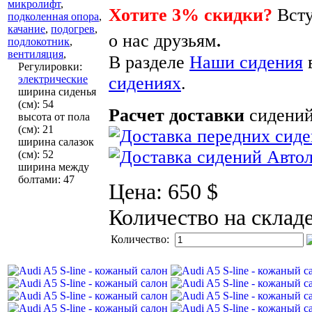
микролифт
,
Хотите 3% скидки?
Всту
подколенная опора
,
качание
,
подогрев
,
.
о нас друзьям
подлокотник
,
вентиляция
,
В разделе
Наши сидения
Регулировки
:
электрические
сидениях
.
ширина сиденья
(см)
:
54
Расчет доставки
сидений
высота от пола
(см)
:
21
ширина салазок
(см)
:
52
ширина между
болтами
:
47
Цена:
650 $
Количество на склад
Количество: