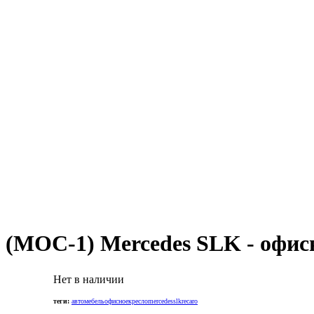
(
MOC-1
) Mercedes SLK - офис
Нет в наличии
теги:
автомебель
офисное
кресло
mercedes
slk
recaro