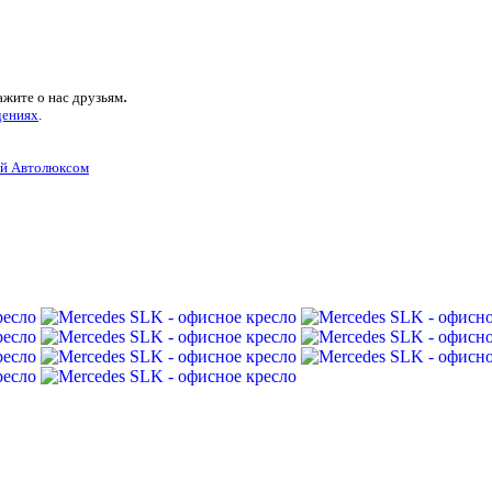
.
ажите о нас друзьям
дениях
.