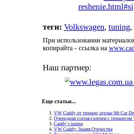
reshenie.html#s
теги:
Volkswagen
,
tuning
При использовании материалов
копирайта - ссылка на
www.cad
Наш партнер:
Еще статьи...
VW Caddy от тюнинг ателье Mr Car De
Очередная статья-галерея с тюнинго
Caddy`s tuning
VW Caddy: Знамя Отечества