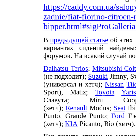
https://caddy.com.ua/salon
zadnie/fiat-fiorino-citroe
bipper.html#sigProGalleri
В
предыдущей статье
об этих 
вариантах сидений найден
форумов. На всякий случай по
Daihatsu Terios
;
Mitsubishi Col
(не подходит);
Suzuki
Jimny, S
(универсал и хетч);
Nissan
Tii
Sport), Matiz;
Toyota
Yaris
Славута;
Mini Co
(хетч);
Renault
Modus;
Seat
Ibi
Punto, Grande Punto
;
Ford
Fie
(хетч)
;
KIA
Picanto, Rio (хетч).