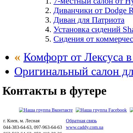
7-местный салон от H
Диванчики от Dodge Ra
Диван для Патриота
Установка сидений Sh
Сидения от коммерчес
«
Комфорт от Лексуса 
Оригинальный салон для
Контакты
в
футере
г. Киев, м. Лесная
Обратная связь
044-383-64-63, 097-963-64-63
www.caddy.com.ua