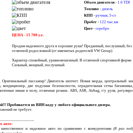
Объем двигателя
-
1.6 TDI
Топливо
-
дизель
КПП
-
ручная, 5-ст
Пробег
-
122 тыс.км
Цвет
-
серебро
ЦЕНА -
15 700 у.е.
Продам надежного друга в хорошие руки! Преданный, послушный, без 
отличной родословной (от именитых родителей VW Group)
Характер спокойный, уравновешенный. В отличной спортивной форме
Сильный, мощный, послушный.
 Оригинальный пассажир! Двигатель шепчет. Новая морда, центральный зам
, кондиционер, две подушки безопасности, оградительная сетка багажника
тичные ниши в полу, отличная резина. ABS, ASR, Airbag, г/у руля, регулиро
й!!! Пробивается по ВИН коду у любого официального дилера.
ложений не требует.
_________________
х авто:
качественное и надежное авто по сравнению с конкурентами
(8 раз по