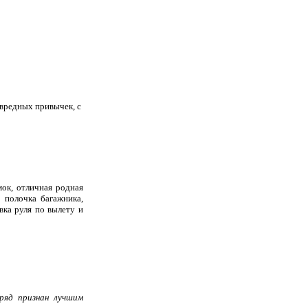
вредных привычек, с
.
ок, отличная родная
, полочка багажника,
вка руля по вылету и
дряд признан лучшим