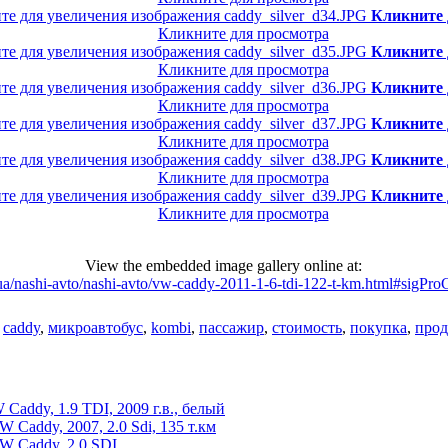
Кликните 
Кликните для просмотра
Кликните 
Кликните для просмотра
Кликните 
Кликните для просмотра
Кликните 
Кликните для просмотра
Кликните 
Кликните для просмотра
Кликните 
Кликните для просмотра
View the embedded image gallery online at:
.ua/nashi-avto/nashi-avto/vw-caddy-2011-1-6-tdi-122-t-km.html#sigPro
,
caddy
,
микроавтобус
,
kombi
,
пассажир
,
стоимость
,
покупка
,
про
Caddy, 1.9 TDI, 2009 г.в., белый
 Caddy, 2007, 2.0 Sdi, 135 т.км
W Caddy, 2.0 SDI