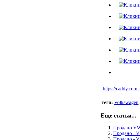
https://caddy.com
теги:
Volkswagen
Еще статьи...
Продано VW 
Продано - VW
Продано - V