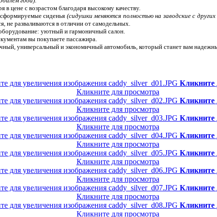
обилем года)
.
 в цене с возрастом благодаря высокому качеству.
нсформируемые сиденья
(сидушки меняются полностью на заводские с других
ся, не разваливаются в отличии от самодельных.
оборудование: уютный и гармоничный салон.
кументам вы покупаете пассажира.
ичный, универсальный и экономичный автомобиль, который станет вам надежн
Кликните 
Кликните для просмотра
Кликните 
Кликните для просмотра
Кликните 
Кликните для просмотра
Кликните 
Кликните для просмотра
Кликните 
Кликните для просмотра
Кликните 
Кликните для просмотра
Кликните 
Кликните для просмотра
Кликните 
Кликните для просмотра