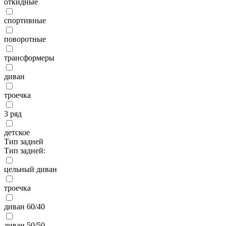
откидные
спортивные
поворотные
трансформеры
диван
троечка
3 ряд
детское
Тип задней
Тип задней:
цельный диван
троечка
диван 60/40
диван 50/50