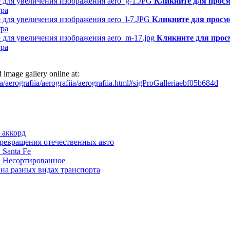
Кликните для прос
тра
Кликните для просм
тра
Кликните для прос
тра
image gallery online at:
a/aerografiia/aerografiia/aerografiia.html#sigProGalleriaebf05b684d
 аккорд
ревращения отечественных авто
 Santa Fe
. Несортированное
на разных видах транспорта