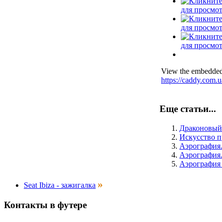
для просмо
для просмо
для просмо
View the embedded 
https://caddy.com.u
Еще статьи...
Драконовый
Искусство п
Аэрография.
Аэрография
Аэрография 
»
Seat Ibiza - зажигалка
Контакты
в
футере