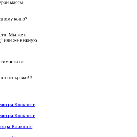
ерой массы
езному коню?
ств. Мы же в
д" или же нежную
висимости от
вто от кражи!!!
смотра
Кликните
смотра
Кликните
мотра
Кликните