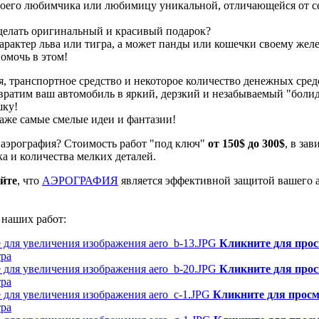
своего любимчика или любимицу уникальной, отличающейся от с
делать оригинальный и красивый подарок?
арактер льва или тигра, а может панды или кошечки своему жел
омочь в этом!
я, транспортное средство и некоторое количество денежных сред
вратим ваш автомобиль в яркий, дерзкий и незабываемый "боли
шку!
аже самые смелые идеи и фантазии!
 аэрография? Стоимость работ "под ключ"
от 150$ до 300$
, в за
а и количества мелких деталей.
йте
, что
АЭРОГРАФИЯ
является эффективной защитой вашего а
 наших работ:
Кликните для про
тра
Кликните для про
тра
Кликните для прос
тра