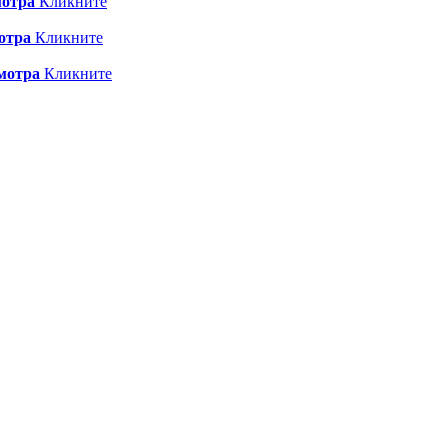
мотра
Кликните
отра
Кликните
мотра
Кликните